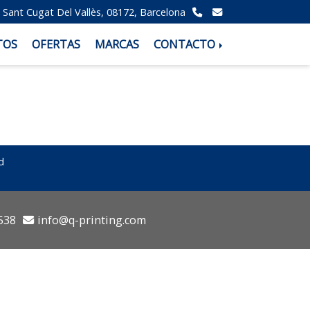
-
Sant Cugat Del Vallès,
08172,
Barcelona
TOS
OFERTAS
MARCAS
CONTACTO
d
538
info
q-printing.com