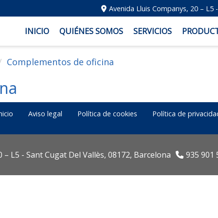
Avenida Lluis Companys, 20 – L5 
INICIO
QUIÉNES SOMOS
SERVICIOS
PRODUC
Complementos de oficina
ina
nicio
Aviso legal
Política de cookies
Política de privacida
 – L5 -
Sant Cugat Del Vallès,
08172,
Barcelona
935 901 