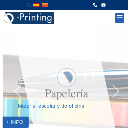
Papelería
Especialistas en máquinas de oficina
Material escolar y de oficina
+ INFO
+ INFO