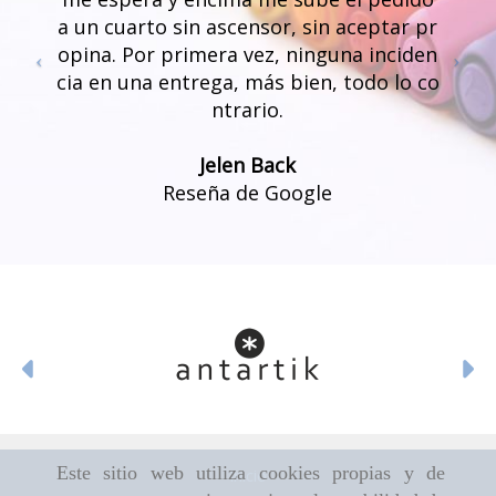
a un cuarto sin ascensor, sin aceptar pr
opina. Por primera vez, ninguna inciden
cia en una entrega, más bien, todo lo co
ntrario.
Jelen Back
Reseña de Google
Anterior
Si
Este sitio web utiliza cookies propias y de
Inicio