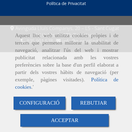
Política de Privacitat
Avinguda Lluís Companys, 20 – L5 -
Sant Cugat
Del Vallès,
08172,
Barcelona
Aquest lloc web utilitza cookies pròpies i de
935 901 538
info
q-printing.com
tercers que permeten millorar la usabilitat de
navegació, analitzar l'ús del web i mostrar
publicitat relacionada amb les vostres
preferències sobre la base d'un perfil elaborat a
partir dels vostres hàbits de navegació (per
exemple, pàgines visitades).
Política de
cookies
.'
CONFIGURACIÓ
REBUTJAR
ACCEPTAR